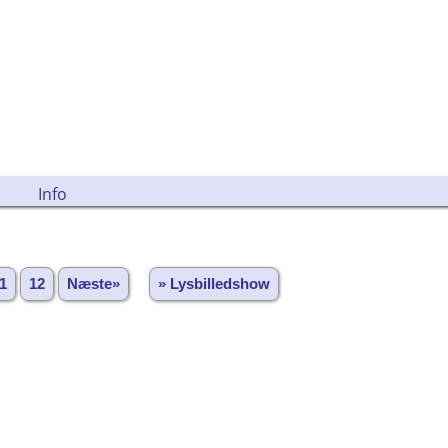
Info
1
12
Næste»
» Lysbilledshow