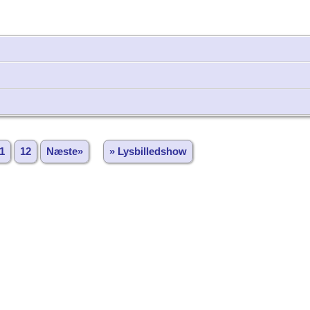
1
12
Næste»
» Lysbilledshow