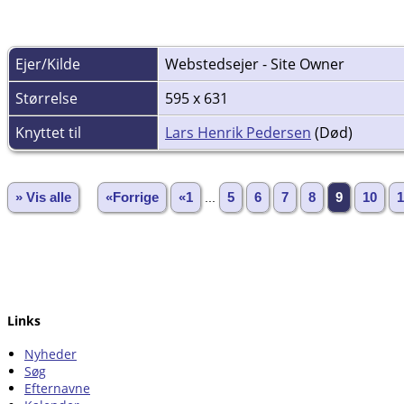
Ejer/Kilde
Webstedsejer - Site Owner
Størrelse
595 x 631
Knyttet til
Lars Henrik Pedersen
(Død)
» Vis alle
«Forrige
«1
...
5
6
7
8
9
10
1
Links
Nyheder
Søg
Efternavne