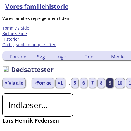
Vores familiehistorie
Vores families rejse gennem tiden
Tommy's Side
Birthe's Side
Historier
Gode, gamle madopskrifter
Forside
Søg
Login
Find
Medie
Dødsattester
» Vis alle
«Forrige
«1
...
5
6
7
8
9
10
1
Indlæser...
Lars Henrik Pedersen