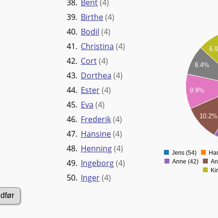
38.
Bent
(4)
39.
Birthe
(4)
40.
Bodil
(4)
55
41.
Christina
(4)
6.
50
42.
Cort
(4)
8.4%
45
43.
Dorthea
(4)
40
44.
Ester
(4)
9.9%
45.
Eva
(4)
35
10.2%
46.
Frederik
(4)
30
47.
Hansine
(4)
25
48.
Henning
(4)
Jens (54)
Han
49.
Ingeborg
(4)
Anne (42)
An
Ki
50.
Inger
(4)