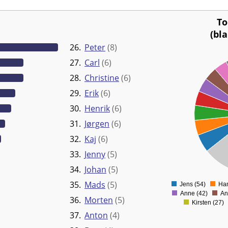
To
(bl
26.
Peter
(8)
27.
Carl
(6)
700
28.
Christine
(6)
600
29.
Erik
(6)
500
30.
Henrik
(6)
400
31.
Jørgen
(6)
300
32.
Kaj
(6)
200
33.
Jenny
(5)
100
34.
Johan
(5)
0
35.
Mads
(5)
Jens (54)
Han
Anne (42)
An
36.
Morten
(5)
Kirsten (27)
37.
Anton
(4)