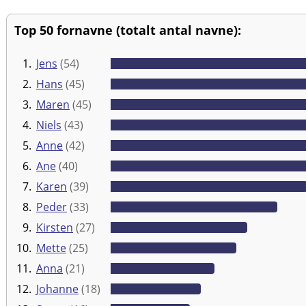
Top 50 fornavne (totalt antal navne):
1.
Jens
(54)
2.
Hans
(45)
3.
Maren
(45)
4.
Niels
(43)
5.
Anne
(42)
6.
Ane
(40)
7.
Karen
(39)
8.
Peder
(33)
9.
Kirsten
(27)
10.
Mette
(25)
11.
Anna
(21)
12.
Johanne
(18)