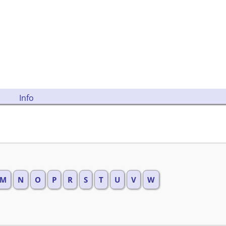
Info
M
N
O
P
R
S
T
U
V
W