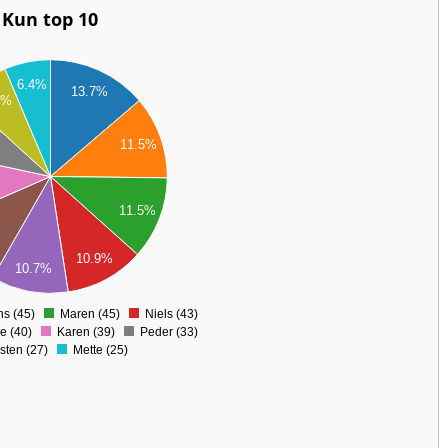
Kun top 10
6.4%
13.7%
9%
11.5%
11.5%
10.9%
10.7%
s (45)
Maren (45)
Niels (43)
0
e (40)
Karen (39)
Peder (33)
rsten (27)
Mette (25)