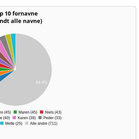
p 10 fornavne
andt alle navne)
64.4%
s (45)
Maren (45)
Niels (43)
0
e (40)
Karen (39)
Peder (33)
Mette (25)
Alle andre (711)