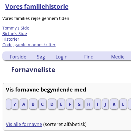
Vores familiehistorie
Vores families rejse gennem tiden
Tommy's Side
Birthe's Side
Historier
Gode, gamle madopskrifter
Forside
Søg
Login
Find
Medie
Fornavneliste
Vis fornavne begyndende med
?
A
B
C
D
E
F
G
H
I
J
K
L
Vis alle fornavne
(sorteret alfabetisk)