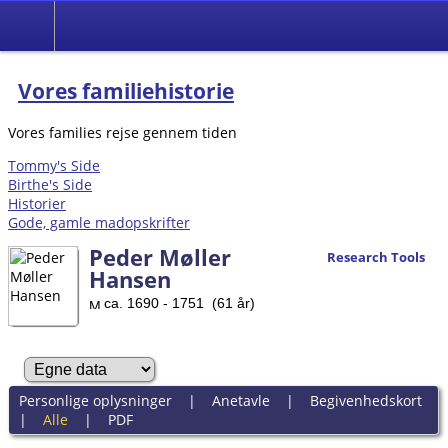
Vores familiehistorie
Vores families rejse gennem tiden
Tommy's Side
Birthe's Side
Historier
Gode, gamle madopskrifter
Peder Møller
Research Tools
Hansen
ca. 1690 - 1751 (61 år)
Personlige oplysninger
|
Anetavle
|
Begivenhedskort
|
Alle
|
PDF