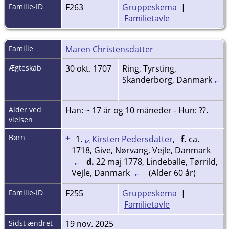
Familie-ID
F263
Gruppeskema
|
Familietavle
Familie
Maren Christensdatter
Ægteskab
30 okt. 1707
Ring, Tyrsting,
Skanderborg, Danmark
Alder ved
Han: ~ 17 år og 10 måneder - Hun: ??.
vielsen
Børn
+
1.
Kirsten Pedersdatter
,
f.
ca.
1718, Give, Nørvang, Vejle, Danmark
d.
22 maj 1778, Lindeballe, Tørrild,
Vejle, Danmark
(Alder 60 år)
Familie-ID
F255
Gruppeskema
|
Familietavle
Sidst ændret
19 nov. 2025