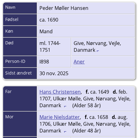
Navn
Peder
Møller Hansen
Fødsel
ca. 1690
Køn
Mand
Død
ml. 1744-
Give, Nørvang, Vejle,
1751
Danmark
Person-ID
I898
Aner
Sidst ændret
30 nov. 2025
Far
Hans Christensen
,
f.
ca. 1649
d.
feb.
1707, Ulkær Mølle, Give, Nørvang, Vejle,
Danmark
(Alder 58 år)
Mor
Marie Nielsdatter
,
f.
ca. 1658
d.
aug.
1706, Ulkær Mølle, Give, Nørvang, Vejle,
Danmark
(Alder 48 år)