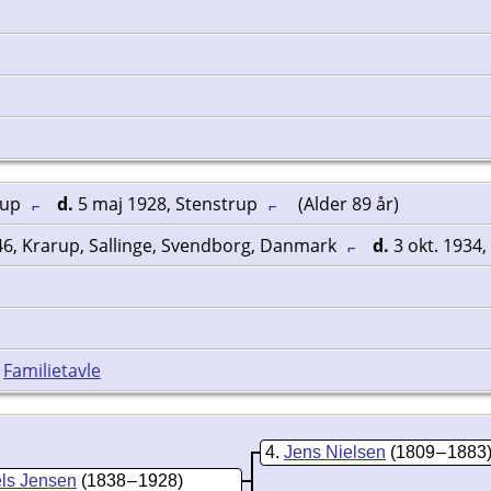
rup
d.
5 maj 1928, Stenstrup
(Alder 89 år)
46, Krarup, Sallinge, Svendborg, Danmark
d.
3 okt. 1934
.
|
Familietavle
4
Jens Nielsen
(1809 – 1883
els Jensen
(1838 – 1928)