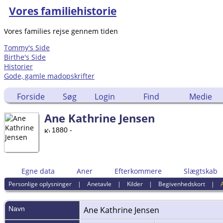
Vores familiehistorie
Vores families rejse gennem tiden
Tommy's Side
Birthe's Side
Historier
Gode, gamle madopskrifter
Forside
Søg
Login
Find
Medie
Ane Kathrine Jensen
1880 -
Egne data
Aner
Efterkommere
Slægtskab
Personlige oplysninger
|
Anetavle
|
Kilder
|
Begivenhedskort
|
Navn
Ane Kathrine
Jensen