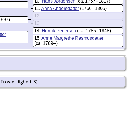
10
Hans Jørgensen
(ca. 1757 – 1817)
11
Anna Andersdatter
(1766 – 1805)
12
1897)
13
14
Henrik Pedersen
(ca. 1785 – 1848)
ter
15
Anne Margrethe Rasmusdatter
(ca. 1789 – )
(Troværdighed: 3).