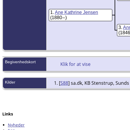
1
Ane Kathrine Jensen
(1880 – )
3
An
(1846
Begivenhedskort
Klik for at vise
Kilder
[
S88
] sa.dk, KB Stenstrup, Sund
Links
Nyheder