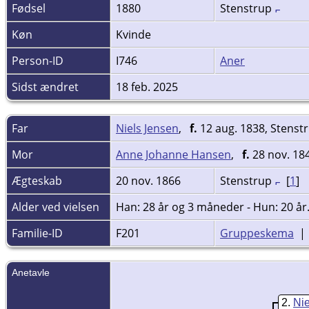
Fødsel
1880
Stenstrup
Køn
Kvinde
Person-ID
I746
Aner
Sidst ændret
18 feb. 2025
Far
Niels Jensen
,
f.
12 aug. 1838, Stenst
Mor
Anne Johanne Hansen
,
f.
28 nov. 18
Ægteskab
20 nov. 1866
Stenstrup
[
1
]
Alder ved vielsen
Han: 28 år og 3 måneder - Hun: 20 år
Familie-ID
F201
Gruppeskema
Anetavle
2
Ni