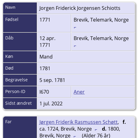
Navn
Jorgen Friderick
Jorgensen Schiotts
Fødsel
1771
Brevik, Telemark, Norge
Dåb
12 apr.
Brevik, Telemark, Norge
1771
Køn
Mand
Død
1781
Begravelse
5 sep. 1781
Person-ID
I670
Aner
Sidst ændret
1 jul. 2022
Far
Jørgen Friderik Rasmussen Schøtt
,
f.
ca. 1724, Brevik, Norge
d.
1800,
Brevik, Norge
(Alder 76 år)