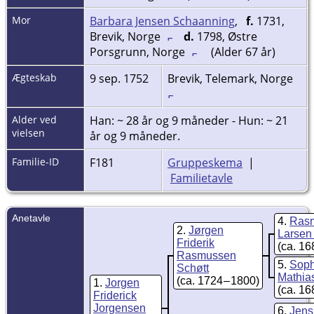
Mor
Barbara Jensen Schaanning
,
f.
1731,
Brevik, Norge
d.
1798, Østre
Porsgrunn, Norge
(Alder 67 år)
Ægteskab
9 sep. 1752
Brevik, Telemark, Norge
Alder ved
Han: ~ 28 år og 9 måneder - Hun: ~ 21
vielsen
år og 9 måneder.
Familie-ID
F181
Gruppeskema
|
Familietavle
Anetavle
4
Ras
2
Jørgen
Larsen
Friderik
(ca. 16
Rasmussen
5
Soph
Schøtt
Mathia
(ca. 1724 – 1800)
1
Jorgen
(ca. 16
Friderick
Jorgensen
6
Jens