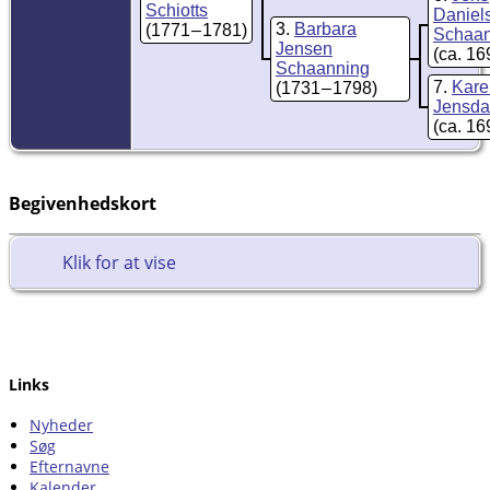
Schiotts
Daniel
3
Barbara
(1771 – 1781)
Schaan
Jensen
(ca. 169
Schaanning
7
Kare
(1731 – 1798)
Jensdat
(ca. 169
Begivenhedskort
Klik for at vise
Links
Nyheder
Søg
Efternavne
Kalender