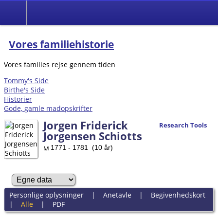
Vores familiehistorie
Vores families rejse gennem tiden
Tommy's Side
Birthe's Side
Historier
Gode, gamle madopskrifter
Jorgen Friderick
Research Tools
Jorgensen Schiotts
1771 - 1781 (10 år)
Personlige oplysninger
|
Anetavle
|
Begivenhedskort
|
Alle
|
PDF