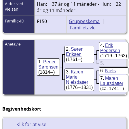
Alder ved
Han: ~ 37 år og 11 måneder - Hun: ~ 22
vielsen
år og 11 måneder.
Familie-ID
F150
Gruppeskema
|
Familietavle
Anetavle
4
Erik
2
Søren
Pedersen
Eriksen
(1719 – 1763)
(1761 – )
1
Peder
5
Sørensen
6
Niels
3
Karen
(1814 – )
Marie
7
Maren
Nielsdatter
Laursdatter
(1776 – 1831)
(ca. 1741 – )
Begivenhedskort
Klik for at vise