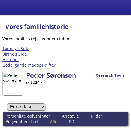
Vores familiehistorie
Vores families rejse gennem tiden
Tommy's Side
Birthe's Side
Historier
Gode, gamle madopskrifter
Peder Sørensen
Research Tools
1814 -
Personlige oplysninger
|
Anetavle
|
Kilder
|
Begivenhedskort
|
Alle
|
PDF