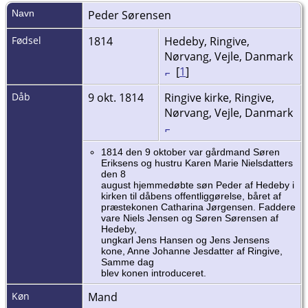
Navn
Peder
Sørensen
Fødsel
1814
Hedeby, Ringive,
Nørvang, Vejle, Danmark
[
1
]
Dåb
9 okt. 1814
Ringive kirke, Ringive,
Nørvang, Vejle, Danmark
1814 den 9 oktober var gårdmand Søren
Eriksens og hustru Karen Marie Nielsdatters
den 8
august hjemmedøbte søn Peder af Hedeby i
kirken til dåbens offentliggørelse, båret af
præstekonen Catharina Jørgensen. Faddere
vare Niels Jensen og Søren Sørensen af
Hedeby,
ungkarl Jens Hansen og Jens Jensens
kone, Anne Johanne Jesdatter af Ringive,
Samme dag
blev konen introduceret.
Køn
Mand