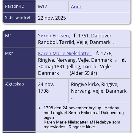
Person-ID
I617
Aner
Sidst ændret
22 nov. 2025
Far
Søren Eriksen
,
f.
1761, Daldover,
Randbøl, Tørrild, Vejle, Danmark
Mor
Karen Marie Nielsdatter
,
f.
1776,
Ringive, Nørvang, Vejle, Danmark
d.
30 maj 1831, Jelling, Tørrild, Vejle,
Danmark
(Alder 55 år)
Ægteskab
24 nov.
Ringive kirke, Ringive,
1798
Nørvang, Vejle, Danmark
1798 den 24 november bryllup i Hedeby
med ungkarl Søren Eriksen af Daldover og
pigen
Karen Marie Nielsdatter af Hedebye som
ægteviedes i Ringgive kirke.