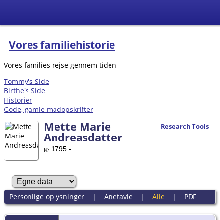
Vores familiehistorie
Vores families rejse gennem tiden
Tommy's Side
Birthe's Side
Historier
Gode, gamle madopskrifter
Mette Marie
Research Tools
Andreasdatter
1795 -
Personlige oplysninger
|
Anetavle
|
Alle
|
PDF