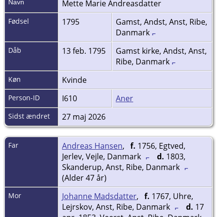
Navn
Mette Marie
Andreasdatter
Fødsel
1795
Gamst, Andst, Anst, Ribe,
Danmark
Dåb
13 feb. 1795
Gamst kirke, Andst, Anst,
Ribe, Danmark
Køn
Kvinde
Person-ID
I610
Aner
Sidst ændret
27 maj 2026
Far
Andreas Hansen
,
f.
1756, Egtved,
Jerlev, Vejle, Danmark
d.
1803,
Skanderup, Anst, Ribe, Danmark
(Alder 47 år)
Mor
Johanne Madsdatter
,
f.
1767, Uhre,
Lejrskov, Anst, Ribe, Danmark
d.
17