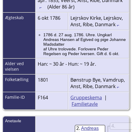
apr. 1853, Veerst, Anst, Ribe, Danmark
(Alder 86 år)
Ægteskab
6 okt 1786
Lejrskov Kirke, Lejrskov,
Anst, Ribe, Danmark
1786 d. 27 aug. 1786. Uhre. Ungkarl
Andreas Hansen af Egtved og pige Johanne
Madsdatter
af Uhre trolovede. Forlovere Peder
Regelsen og Peder Iversen. Gift d. 6 okt.
Alder ved
Han: ~ 30 år - Hun: ~ 19 år.
vielsen
Folketælling
1801
Bønstrup Bye, Vamdrup,
Anst, Ribe, Danmark
Familie-ID
F164
Gruppeskema
|
Familietavle
Anetavle
4
2
Andreas