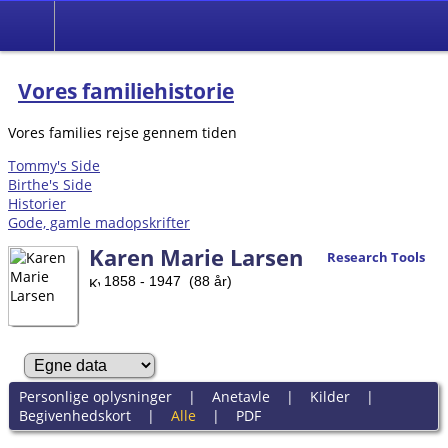
Vores familiehistorie
Vores families rejse gennem tiden
Tommy's Side
Birthe's Side
Historier
Gode, gamle madopskrifter
Karen Marie Larsen
Research Tools
1858 - 1947 (88 år)
Personlige oplysninger
|
Anetavle
|
Kilder
|
Begivenhedskort
|
Alle
|
PDF