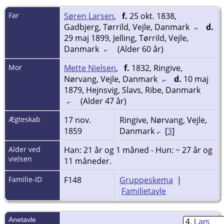
Far
Søren Larsen
,
f.
25 okt. 1838,
Gadbjerg, Tørrild, Vejle, Danmark
d.
29 maj 1899, Jelling, Tørrild, Vejle,
Danmark
(Alder 60 år)
Mor
Mette Nielsen
,
f.
1832, Ringive,
Nørvang, Vejle, Danmark
d.
10 maj
1879, Hejnsvig, Slavs, Ribe, Danmark
(Alder 47 år)
Ægteskab
17 nov.
Ringive, Nørvang, Vejle,
1859
Danmark
[
3
]
Alder ved
Han: 21 år og 1 måned - Hun: ~ 27 år og
vielsen
11 måneder.
Familie-ID
F148
Gruppeskema
|
Familietavle
Anetavle
4
Lars