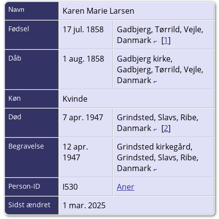
Navn
Karen Marie
Larsen
Fødsel
17 jul. 1858
Gadbjerg, Tørrild, Vejle,
Danmark
[
1
]
Dåb
1 aug. 1858
Gadbjerg kirke,
Gadbjerg, Tørrild, Vejle,
Danmark
Køn
Kvinde
Død
7 apr. 1947
Grindsted, Slavs, Ribe,
Danmark
[
2
]
Begravelse
12 apr.
Grindsted kirkegård,
1947
Grindsted, Slavs, Ribe,
Danmark
Person-ID
I530
Aner
Sidst ændret
1 mar. 2025