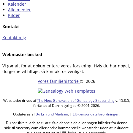
Kalender
Alle medier
Kilder
Kontakt
Kontakt mig
Webmaster besked
Vi gør alt for at dokumentere vores forskning. Hvis du har noget,
du gerne vil tilføje, så kontakt os venligst.
Vores familiehistorie
©
2026
Webstedet drives af
The Next Generation of Genealogy Sitebuilding
v. 15.0.5,
forfattet af Darrin Lythgoe © 2001-2026.
Opdateres af
Bo Ernlund Madsen
. |
EU-persondataforordningen
.
Du har ikke tilladelse til at tilføje denne side eller nogen billeder fra denne
side til Ancestry.com eller andre kommercielle websteder uden at inkludere
min ophavsret og et URL-link til min hjemmeside.