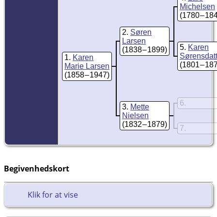
Michelsen
(1780 – 18
2
Søren
Larsen
5
Karen
(1838 – 1899)
Sørensdatt
1
Karen
(1801 – 18
Marie Larsen
(1858 – 1947)
6
3
Mette
Nielsen
(1832 – 1879)
7
Begivenhedskort
Klik for at vise