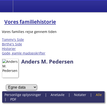
Vores familiehistorie
Vores families rejse gennem tiden
Tommy's Side
Birthe's Side
Historier
Gode, gamle madopskrifter
Anders M. Pedersen
Personlige oplysninger
|
Anetavle
|
Notater
|
Alle
|
PDF