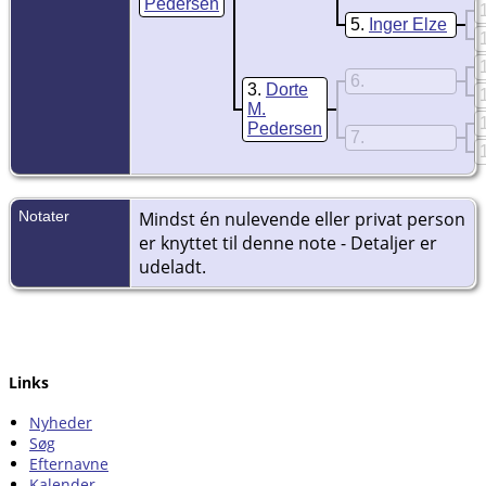
Pedersen
5
Inger Elze
6
3
Dorte
M.
Pedersen
7
Notater
Mindst én nulevende eller privat person
er knyttet til denne note - Detaljer er
udeladt.
Links
Nyheder
Søg
Efternavne
Kalender