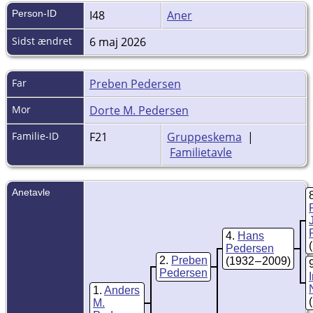
Person-ID
I48
Aner
Sidst ændret
6 maj 2026
Far
Preben Pedersen
Mor
Dorte M. Pedersen
Familie-ID
F21
Gruppeskema
|
Familietavle
Anetavle
4
Hans
Pedersen
2
Preben
(1932 – 2009)
Pedersen
1
Anders
M.