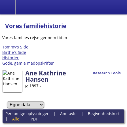
Vores familiehistorie
Vores families rejse gennem tiden
Tommy's Side
Birthe's Side
Historier
Gode, gamle madopskrifter
Ane Kathrine
Research Tools
Hansen
1897 -
Personlige oplysninger
|
Anetavle
|
Begivenhedskort
|
Alle
|
PDF