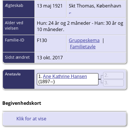
Ægteskab
13 maj 1921
Skt Thomas, København
Alder ved
Hun: 24 år og 2 måneder - Han: 30 år og
vielsen
10 måneder.
Familie-ID
F130
Gruppeskema
|
Familietavle
Sidst ændret
13 okt. 2017
Anetavle
2
1
Ane Kathrine Hansen
(1897 – )
3
Begivenhedskort
Klik for at vise