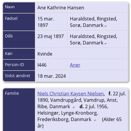
Navn
Ane Kathrine
Hansen
Fødsel
15 mar.
Haraldsted, Ringsted,
1897
Sorø, Danmark
Dåb
23 maj 1897
Haraldsted, Ringsted,
Sorø, Danmark
Køn
Kvinde
Person-ID
I446
Aner
Sidst ændret
18 mar. 2024
Familie
Niels Christian Kaysen Nielsen
,
f.
22 jul.
1890, Vamdrupgård, Vamdrup, Anst,
Ribe, Danmark
d.
2 jul. 1956,
Helsingør, Lynge-Kronborg,
Frederiksborg, Danmark
(Alder 65
år)