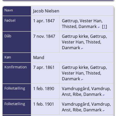
Navn
Jacob
Nielsen
Fødsel
1 apr. 1847
Gøttrup, Vester Han,
Thisted, Danmark
[
1
]
Dåb
7 nov. 1847
Gøttrup kirke, Gøttrup,
Vester Han, Thisted,
Danmark
Køn
Mand
Konfirmation
7 apr. 1861
Gøttrup kirke, Gøttrup,
Vester Han, Thisted,
Danmark
Folketælling
1 feb. 1890
Vamdrupgård, Vamdrup,
Anst, Ribe, Danmark
Folketælling
1 feb. 1901
Vamdrupgård, Vamdrup,
Anst, Ribe, Danmark