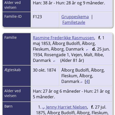
Alder ved
Han: 38 år - Hun: 28 år og 9 måneder.
vielsen
Familie-ID
F123
Gruppeskema
|
Familietavle
Familie
Rasmine Frederikke Rasmussen
,
f.
1
maj 1853, Ålborg Budolfi, Ålborg,
Fleskum, Ålborg, Danmark
d.
25 jun.
1934, Rosengade 1, Vejen, Malt, Ribe,
Danmark
(Alder 81 år)
Ægteskab
30 okt. 1874
Ålborg Budolfi, Ålborg,
Fleskum, Ålborg,
Danmark
[
4
]
Alder ved
Han: 27 år og 6 måneder - Hun: 21 år og
vielsen
5 måneder.
Børn
1.
Jenny Harriet Nielsen
,
f.
27 jul.
1875, Ålborg Budolfi, Ålborg, Fleskum,