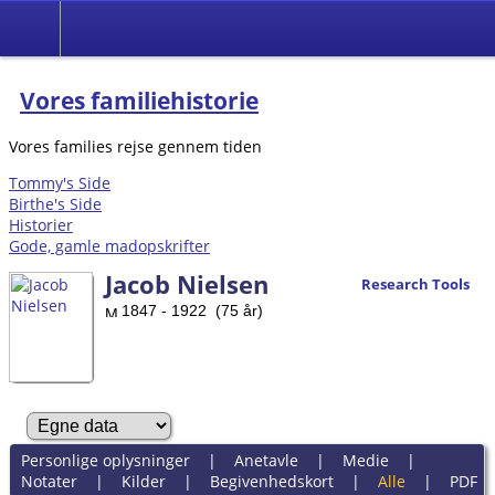
Vores familiehistorie
Vores families rejse gennem tiden
Tommy's Side
Birthe's Side
Historier
Gode, gamle madopskrifter
Jacob Nielsen
Research Tools
1847 - 1922 (75 år)
Personlige oplysninger
|
Anetavle
|
Medie
|
Notater
|
Kilder
|
Begivenhedskort
|
Alle
|
PDF