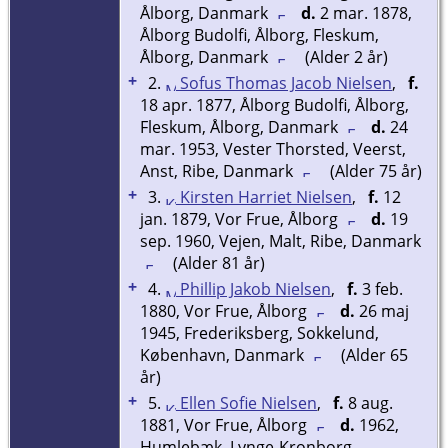
Ålborg, Danmark
d.
2 mar. 1878,
Ålborg Budolfi, Ålborg, Fleskum,
Ålborg, Danmark
(Alder 2 år)
+
2.
Sofus Thomas Jacob Nielsen
,
f.
18 apr. 1877, Ålborg Budolfi, Ålborg,
Fleskum, Ålborg, Danmark
d.
24
mar. 1953, Vester Thorsted, Veerst,
Anst, Ribe, Danmark
(Alder 75 år)
+
3.
Kirsten Harriet Nielsen
,
f.
12
jan. 1879, Vor Frue, Ålborg
d.
19
sep. 1960, Vejen, Malt, Ribe, Danmark
(Alder 81 år)
+
4.
Phillip Jakob Nielsen
,
f.
3 feb.
1880, Vor Frue, Ålborg
d.
26 maj
1945, Frederiksberg, Sokkelund,
København, Danmark
(Alder 65
år)
+
5.
Ellen Sofie Nielsen
,
f.
8 aug.
1881, Vor Frue, Ålborg
d.
1962,
Humlebæk, Lynge-Kronborg,