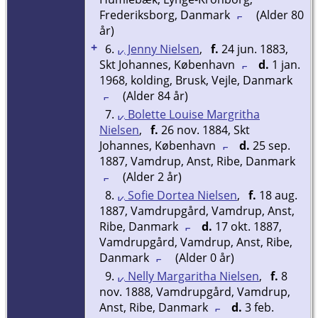
Frederiksborg, Danmark
(Alder 80
år)
+
6.
Jenny Nielsen
,
f.
24 jun. 1883,
Skt Johannes, København
d.
1 jan.
1968, kolding, Brusk, Vejle, Danmark
(Alder 84 år)
7.
Bolette Louise Margritha
Nielsen
,
f.
26 nov. 1884, Skt
Johannes, København
d.
25 sep.
1887, Vamdrup, Anst, Ribe, Danmark
(Alder 2 år)
8.
Sofie Dortea Nielsen
,
f.
18 aug.
1887, Vamdrupgård, Vamdrup, Anst,
Ribe, Danmark
d.
17 okt. 1887,
Vamdrupgård, Vamdrup, Anst, Ribe,
Danmark
(Alder 0 år)
9.
Nelly Margaritha Nielsen
,
f.
8
nov. 1888, Vamdrupgård, Vamdrup,
Anst, Ribe, Danmark
d.
3 feb.