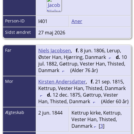
Person-ID
I401
Aner
Sidst ændret
27 maj 2026
Far
Niels Jacobsen
,
f.
8 jun. 1806, Lerup,
Øster Han, Hjørring, Danmark
d.
10
jul. 1882, Gøttrup, Vester Han, Thisted,
Danmark
(Alder 76 år)
Mor
Kirsten Andersdatter
,
f.
21 sep. 1815,
Kettrup, Vester Han, Thisted, Danmark
d.
12 dec. 1875, Gøttrup, Vester
Han, Thisted, Danmark
(Alder 60 år)
Ægteskab
2 jun. 1844
Kettrup kirke, Kettrup,
Vester Han, Thisted,
Danmark
[
3
]