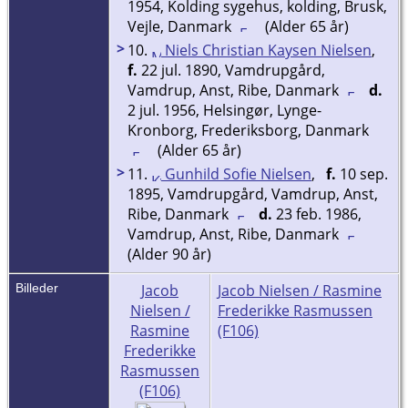
1954, Kolding sygehus, kolding, Brusk,
Vejle, Danmark
(Alder 65 år)
>
10.
Niels Christian Kaysen Nielsen
,
f.
22 jul. 1890, Vamdrupgård,
Vamdrup, Anst, Ribe, Danmark
d.
2 jul. 1956, Helsingør, Lynge-
Kronborg, Frederiksborg, Danmark
(Alder 65 år)
>
11.
Gunhild Sofie Nielsen
,
f.
10 sep.
1895, Vamdrupgård, Vamdrup, Anst,
Ribe, Danmark
d.
23 feb. 1986,
Vamdrup, Anst, Ribe, Danmark
(Alder 90 år)
Billeder
Jacob
Jacob Nielsen / Rasmine
Nielsen /
Frederikke Rasmussen
Rasmine
(F106)
Frederikke
Rasmussen
(F106)