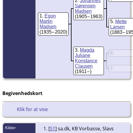
2
Johannes
Sørensen
Madsen
1
Egon
(1905 – 1963)
Martin
5
Mette
Madsen
Larsen
(1935 – 2020)
(1883 – 19
3
Magda
6
Juliane
Konstance
Clausen
7
(1911 – )
Begivenhedskort
Klik for at vise
Kilder
[
S1
] sa.dk, KB Vorbasse, Slavs