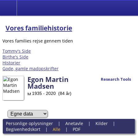
Vores familiehistorie
Vores families rejse gennem tiden
Tommy's Side
Birthe's Side
Historier
Gode, gamle madopskrifter
Egon Martin
Research Tools
Madsen
1935 - 2020 (84 år)
Personlige oplysninger
|
Anetavle
|
Kilder
|
Begivenhedskort
|
Alle
|
PDF