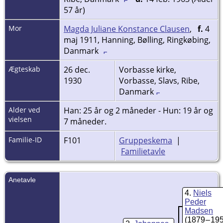
57 år)
Mor
Magda Juliane Konstance Clausen
,
f.
4
maj 1911, Hanning, Bølling, Ringkøbing,
Danmark
Ægteskab
26 dec.
Vorbasse kirke,
1930
Vorbasse, Slavs, Ribe,
Danmark
Alder ved
Han: 25 år og 2 måneder - Hun: 19 år og
vielsen
7 måneder.
Familie-ID
F101
Gruppeskema
|
Familietavle
Anetavle
4
Niels
Peder
Madsen
(1879 – 19