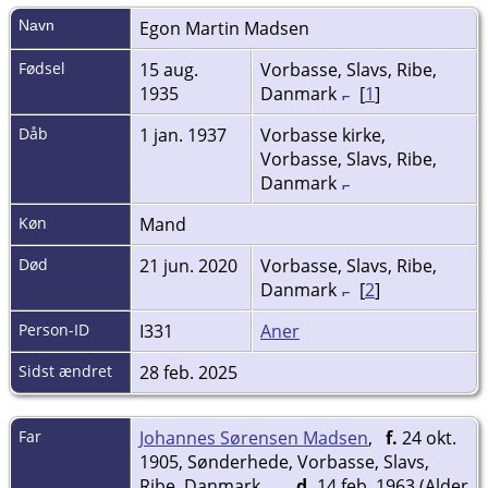
Navn
Egon Martin
Madsen
Fødsel
15 aug.
Vorbasse, Slavs, Ribe,
1935
Danmark
[
1
]
Dåb
1 jan. 1937
Vorbasse kirke,
Vorbasse, Slavs, Ribe,
Danmark
Køn
Mand
Død
21 jun. 2020
Vorbasse, Slavs, Ribe,
Danmark
[
2
]
Person-ID
I331
Aner
Sidst ændret
28 feb. 2025
Far
Johannes Sørensen Madsen
,
f.
24 okt.
1905, Sønderhede, Vorbasse, Slavs,
Ribe, Danmark
d.
14 feb. 1963 (Alder