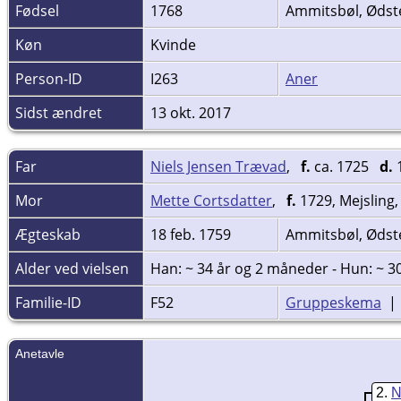
Fødsel
1768
Ammitsbøl, Ødste
Køn
Kvinde
Person-ID
I263
Aner
Sidst ændret
13 okt. 2017
Far
Niels Jensen Trævad
,
f.
ca. 1725
d.
1
Mor
Mette Cortsdatter
,
f.
1729, Mejsling,
Ægteskab
18 feb. 1759
Ammitsbøl, Ødste
Alder ved vielsen
Han: ~ 34 år og 2 måneder - Hun: ~ 3
Familie-ID
F52
Gruppeskema
Anetavle
2
N