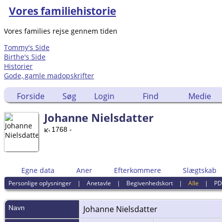
Vores familiehistorie
Vores families rejse gennem tiden
Tommy's Side
Birthe's Side
Historier
Gode, gamle madopskrifter
Forside
Søg
Login
Find
Medie
Johanne Nielsdatter
1768 -
Egne data
Aner
Efterkommere
Slægtskab
Personlige oplysninger
|
Anetavle
|
Begivenhedskort
|
Alle
|
PD
Navn
Johanne
Nielsdatter