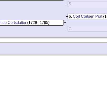
5
6
Cort Cortsen Prat
(1
ette Cortsdatter
(1729 – 1765)
7