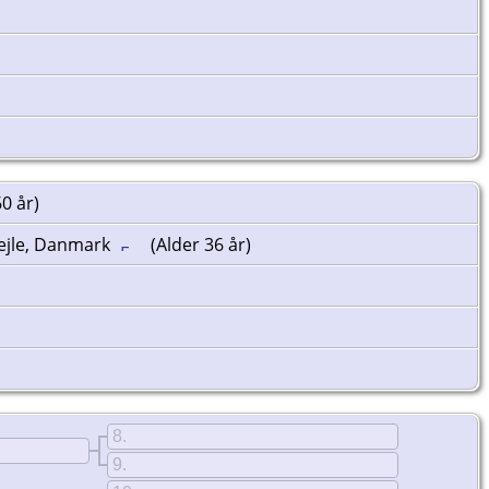
0 år)
Vejle, Danmark
(Alder 36 år)
8
9