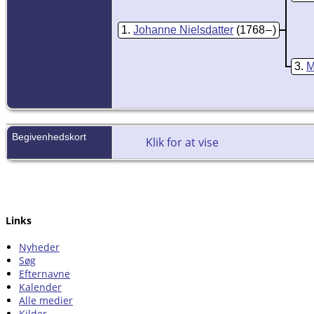
1
Johanne Nielsdatter
(1768 – )
3
M
Begivenhedskort
Klik for at vise
Links
Nyheder
Søg
Efternavne
Kalender
Alle medier
Kilder