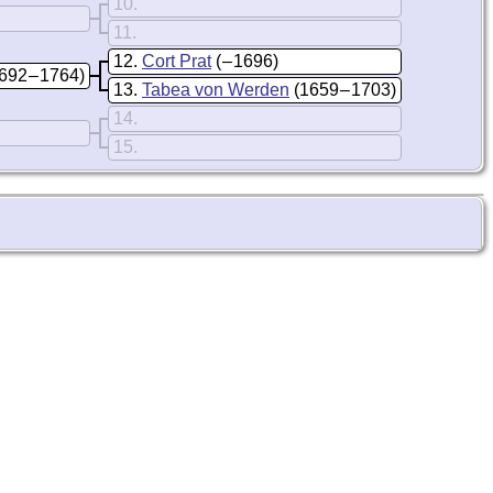
10
11
12
Cort Prat
( – 1696)
692 – 1764)
13
Tabea von Werden
(1659 – 1703)
14
15