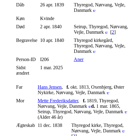
Dåb
26 apr. 1839
Thyregod, Nørvang, Vejle,
Danmark
Køn
Kvinde
Død
2 apr. 1840
Seirup, Thyregod, Nørvang,
Vejle, Danmark
[
2
]
Begravelse
10 apr. 1840
Thyregod kirkegård,
Thyregod, Nørvang, Vejle,
Danmark
Person-ID
I206
Aner
Sidst
1 mar. 2025
ændret
Far
Hans Jensen
,
f.
okt. 1813, Oxenbjerg, Øster
Nykirke, Nørvang, Vejle, Danmark
Mor
Mette Frederiksdatter
,
f.
1819, Thyregod,
Nørvang, Vejle, Danmark
d.
1 mar. 1865,
Seirup, Thyregod, Nørvang, Vejle, Danmark
(Alder 46 år)
Ægteskab
11 dec. 1838
Thyregod kirke, Thyregod,
Nørvang, Vejle, Danmark