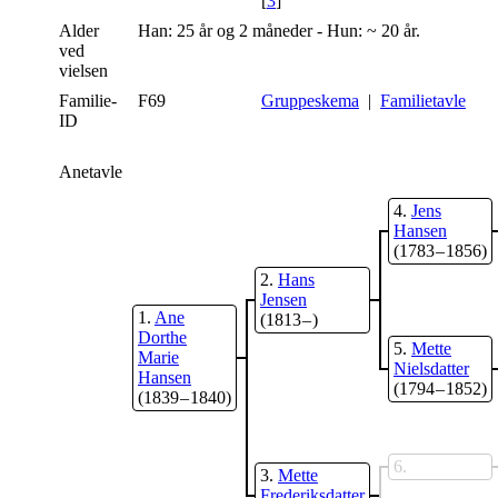
[
3
]
Alder
Han: 25 år og 2 måneder - Hun: ~ 20 år.
ved
vielsen
Familie-
F69
Gruppeskema
|
Familietavle
ID
Anetavle
4
Jens
Hansen
(1783 – 1856)
2
Hans
Jensen
1
Ane
(1813 – )
Dorthe
5
Mette
Marie
Nielsdatter
Hansen
(1794 – 1852)
(1839 – 1840)
6
3
Mette
Frederiksdatter