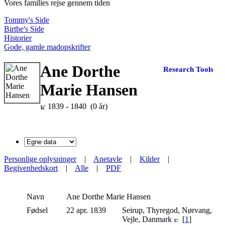
Vores families rejse gennem tiden
Tommy's Side
Birthe's Side
Historier
Gode, gamle madopskrifter
Ane Dorthe
Research Tools
Marie Hansen
1839 - 1840 (0 år)
Personlige oplysninger
|
Anetavle
|
Kilder
|
Begivenhedskort
|
Alle
|
PDF
Navn
Ane Dorthe Marie
Hansen
Fødsel
22 apr. 1839
Seirup, Thyregod, Nørvang,
Vejle, Danmark
[
1
]