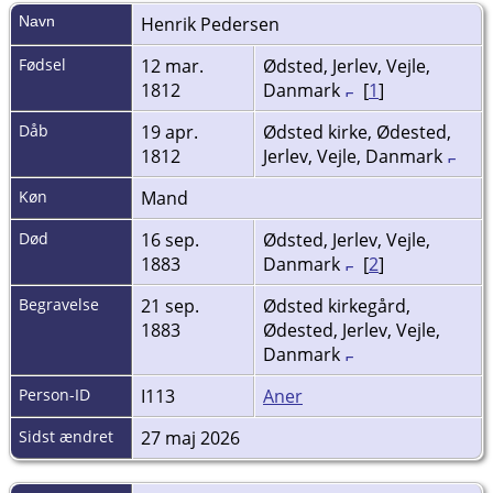
Navn
Henrik
Pedersen
Fødsel
12 mar.
Ødsted, Jerlev, Vejle,
1812
Danmark
[
1
]
Dåb
19 apr.
Ødsted kirke, Ødested,
1812
Jerlev, Vejle, Danmark
Køn
Mand
Død
16 sep.
Ødsted, Jerlev, Vejle,
1883
Danmark
[
2
]
Begravelse
21 sep.
Ødsted kirkegård,
1883
Ødested, Jerlev, Vejle,
Danmark
Person-ID
I113
Aner
Sidst ændret
27 maj 2026