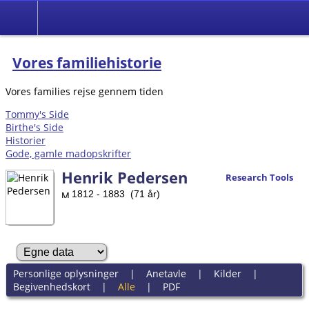
Vores familiehistorie
Vores families rejse gennem tiden
Tommy's Side
Birthe's Side
Historier
Gode, gamle madopskrifter
Henrik Pedersen
Research Tools
1812 - 1883 (71 år)
Personlige oplysninger
|
Anetavle
|
Kilder
|
Begivenhedskort
|
Alle
|
PDF