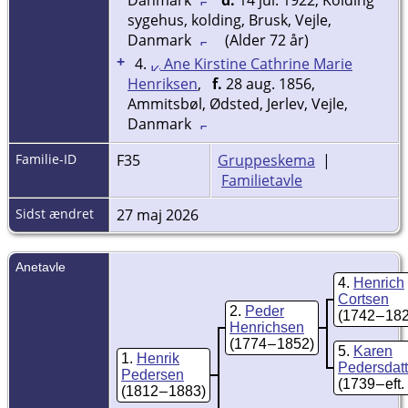
Danmark
d.
14 jul. 1922, Kolding
sygehus, kolding, Brusk, Vejle,
Danmark
(Alder 72 år)
+
4.
Ane Kirstine Cathrine Marie
Henriksen
,
f.
28 aug. 1856,
Ammitsbøl, Ødsted, Jerlev, Vejle,
Danmark
Familie-ID
F35
Gruppeskema
|
Familietavle
Sidst ændret
27 maj 2026
Anetavle
4
Henrich
Cortsen
2
Peder
(1742 – 18
Henrichsen
(1774 – 1852)
5
Karen
1
Henrik
Pedersdatt
Pedersen
(1739 – eft
(1812 – 1883)