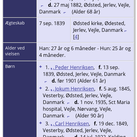
d.
27 maj 1882, Ødsted, Jerlev, Vejle,
Danmark
(Alder 68 år)
Ægteskab
7 sep. 1839
Ødsted kirke, Ødested,
Jerlev, Vejle, Danmark
[
4
]
Alder ved
Han: 27 år og 6 måneder - Hun: 25 år og
vielsen
4 måneder.
Børn
+
1.
Peder Henriksen
,
f.
13 sep.
1839, Ødsted, Jerlev, Vejle, Danmark
d.
før 1901 (Alder 61 år)
+
2.
Jokum Henriksen
,
f.
5 aug. 1845,
Vesterby, Ødsted, Jerlev, Vejle,
Danmark
d.
1 nov. 1935, Sct Maria
hospital, Vejle, Nørvang, Vejle,
Danmark
(Alder 90 år)
+
3.
Carl Henriksen
,
f.
19 dec. 1849,
Vesterby, Ødsted, Jerlev, Vejle,