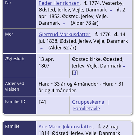
Far
Peder Henrichsen
,
f.
1774, Vesterby,
Ødsted, Jerlev, Vejle, Danmark
d.
2
apr. 1852, Ødsted, Jerlev, Vejle,
Danmark
(Alder 78 år)
Mor
Gjertrud Markusdatter
,
f.
1776
d.
14
jul. 1838, Ødsted, Jerlev, Vejle, Danmark
(Alder 62 år)
Ægteskab
13 apr.
Ødsted kirke, Ødested,
1807
Jerlev, Vejle, Danmark
[
3
]
Alder ved
Han: ~ 33 år og 4 måneder - Hun: ~ 31
vielsen
år og 4 måneder.
Familie-ID
F41
Gruppeskema
|
Familietavle
Familie
Ane Marie Jokumsdatter
,
f.
22 maj
1814, Ødsted, Jerlev, Vejle, Danmark