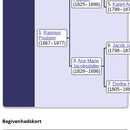
5
Karen A
(1825 – 1896)
(1799 – 18
1
Rasmus
Poulsen
(1867 – 1877)
6
Jacob J
(1798 – 18
3
Ane Marie
Jacobsdatter
(1829 – 1896)
7
Dorthe 
(1805 – 18
Begivenhedskort