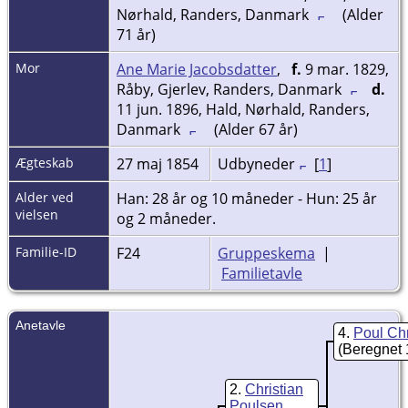
Nørhald, Randers, Danmark
(Alder
71 år)
Mor
Ane Marie Jacobsdatter
,
f.
9 mar. 1829,
Råby, Gjerlev, Randers, Danmark
d.
11 jun. 1896, Hald, Nørhald, Randers,
Danmark
(Alder 67 år)
Ægteskab
27 maj 1854
Udbyneder
[
1
]
Alder ved
Han: 28 år og 10 måneder - Hun: 25 år
vielsen
og 2 måneder.
Familie-ID
F24
Gruppeskema
|
Familietavle
Anetavle
4
Poul Ch
(Beregnet 
2
Christian
Poulsen