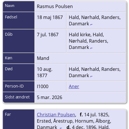
Navn
Rasmus
Poulsen
Fødsel
18 maj 1867
Hald, Nørhald, Randers,
Danmark
Dåb
7 jul. 1867
Hald kirke, Hald,
Nørhald, Randers,
Danmark
Køn
Mand
Død
10 aug.
Hald, Nørhald, Randers,
1877
Danmark
Person-ID
I1000
Aner
Sidst ændret
5 mar. 2026
Far
Christian Poulsen
,
f.
14 jul. 1825,
Ersted, Årestrup, Hornum, Ålborg,
Danmark
d.
4 dec. 1896, Hald,