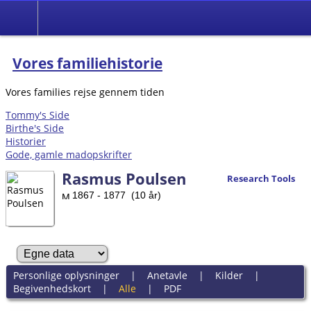
Vores familiehistorie
Vores families rejse gennem tiden
Tommy's Side
Birthe's Side
Historier
Gode, gamle madopskrifter
Rasmus Poulsen
Research Tools
1867 - 1877 (10 år)
Personlige oplysninger
|
Anetavle
|
Kilder
|
Begivenhedskort
|
Alle
|
PDF