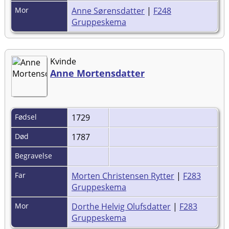
Mor
Anne Sørensdatter
|
F248
Gruppeskema
Kvinde
Anne Mortensdatter
Fødsel
1729
Død
1787
Begravelse
Far
Morten Christensen Rytter
|
F283
Gruppeskema
Mor
Dorthe Helvig Olufsdatter
|
F283
Gruppeskema