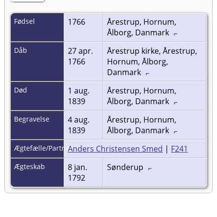
Fødsel
1766
Årestrup, Hornum,
Ålborg, Danmark
Dåb
27 apr.
Årestrup kirke, Årestrup,
1766
Hornum, Ålborg,
Danmark
Død
1 aug.
Årestrup, Hornum,
1839
Ålborg, Danmark
Begravelse
4 aug.
Årestrup, Hornum,
1839
Ålborg, Danmark
Ægtefælle/Partner
Anders Christensen Smed
|
F241
Ægteskab
8 jan.
Sønderup
1792