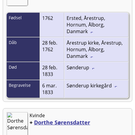
Fødsel
1762
Ersted, Årestrup,
Hornum, Ålborg,
Danmark
Dåb
28 feb.
Årestrup kirke, Årestrup,
1762
Hornum, Ålborg,
Danmark
Død
28 feb.
Sønderup
1833
Begravelse
6 mar.
Sønderup kirkegård
1833
Kvinde
+
Dorthe Sørensdatter