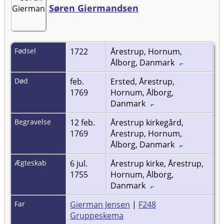
Søren Giermandsen
Fødsel
1722
Årestrup, Hornum,
Ålborg, Danmark
Død
feb.
Ersted, Årestrup,
1769
Hornum, Ålborg,
Danmark
Begravelse
12 feb.
Årestrup kirkegård,
1769
Årestrup, Hornum,
Ålborg, Danmark
Ægteskab
6 jul.
Årestrup kirke, Årestrup,
1755
Hornum, Ålborg,
Danmark
Far
Gierman Jensen
|
F248
Gruppeskema