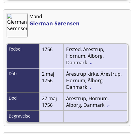
Mand
Gierman Sørensen
Fødsel
1756
Ersted, Årestrup,
Hornum, Ålborg,
Danmark
Dåb
2 maj
Årestrup kirke, Årestrup,
1756
Hornum, Ålborg,
Danmark
Død
27 maj
Årestrup, Hornum,
1756
Ålborg, Danmark
Begravelse