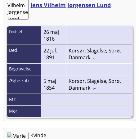
Jens Vilhelm Jørgensen Lund
Fødsel
26 maj
1816
Død
22 jul.
Korsør, Slagelse, Sorø,
1891
Danmark
Begravelse
Ægteskab
5 maj
Korsør, Slagelse, Sorø,
1854
Danmark
Far
Mor
Kvinde