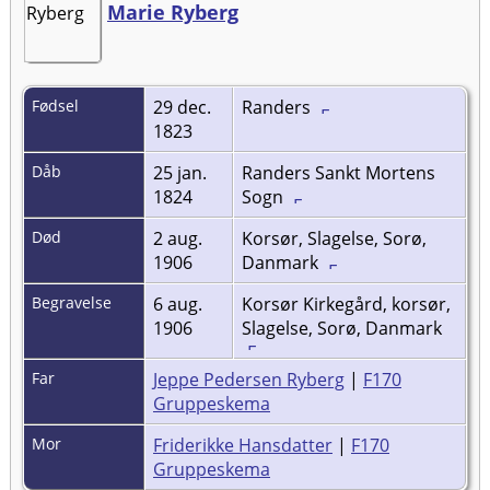
Marie Ryberg
Fødsel
29 dec.
Randers
1823
Dåb
25 jan.
Randers Sankt Mortens
1824
Sogn
Død
2 aug.
Korsør, Slagelse, Sorø,
1906
Danmark
Begravelse
6 aug.
Korsør Kirkegård, korsør,
1906
Slagelse, Sorø, Danmark
Far
Jeppe Pedersen Ryberg
|
F170
Gruppeskema
Mor
Friderikke Hansdatter
|
F170
Gruppeskema