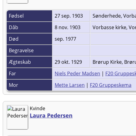
Fødsel
27 sep. 1903
Sønderhede, Vorba
Dåb
8 nov. 1903
Vorbasse kirke, Vo
Død
sep. 1977
Begravelse
Ægteskab
29 okt. 1929
Brørup Kirke, Brør
Far
Niels Peder Madsen
|
F20 Gruppes
Mor
Mette Larsen
|
F20 Gruppeskema
Kvinde
Laura Pedersen