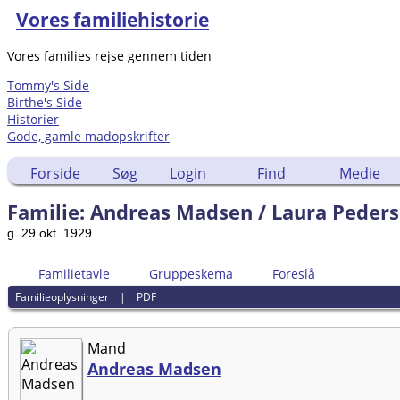
Vores familiehistorie
Vores families rejse gennem tiden
Tommy's Side
Birthe's Side
Historier
Gode, gamle madopskrifter
Forside
Søg
Login
Find
Medie
Familie: Andreas Madsen / Laura Peders
g. 29 okt. 1929
Familietavle
Gruppeskema
Foreslå
Familieoplysninger
|
PDF
Mand
Andreas Madsen