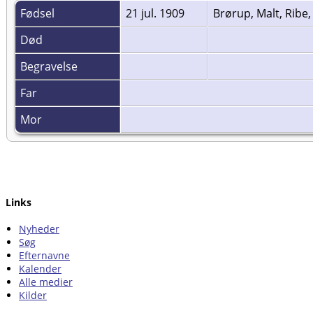
Fødsel
21 jul. 1909
Brørup, Malt, Rib
Død
Begravelse
Far
Mor
Links
Nyheder
Søg
Efternavne
Kalender
Alle medier
Kilder