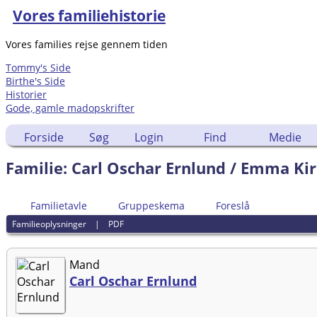
Vores familiehistorie
Vores families rejse gennem tiden
Tommy's Side
Birthe's Side
Historier
Gode, gamle madopskrifter
Forside
Søg
Login
Find
Medie
Familie: Carl Oschar Ernlund / Emma Kir
Familietavle
Gruppeskema
Foreslå
Familieoplysninger
|
PDF
Mand
Carl Oschar Ernlund