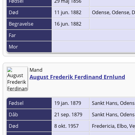
Fødsel
29 maj 1856
Død
11 jun. 1882
Odense, Odense,
Begravelse
16 jun. 1882
Far
Mor
Mand
August Frederik Ferdinand Ernlund
Fødsel
19 jan. 1879
Sankt Hans, Oden
Dåb
21 sep. 1879
Sankt Hans, Oden
Død
8 okt. 1957
Fredericia, Elbo, 