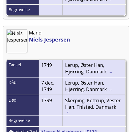
Begravelse
Mand
Niels Jespersen
Fødsel
1749
Lerup, Øster Han,
Hjørring, Danmark
Dåb
7 dec.
Lerup, Øster Han,
1749
Hjørring, Danmark
Død
1799
Skerping, Kettrup, Vester
Han, Thisted, Danmark
Begravelse
Ægtefælle/Partner