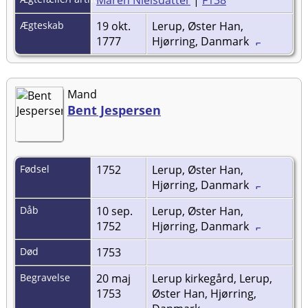
Maren Nielsdatter
|
F138
Ægteskab
19 okt.
Lerup, Øster Han,
1777
Hjørring, Danmark
Mand
Bent Jespersen
Fødsel
1752
Lerup, Øster Han,
Hjørring, Danmark
Dåb
10 sep.
Lerup, Øster Han,
1752
Hjørring, Danmark
Død
1753
Begravelse
20 maj
Lerup kirkegård, Lerup,
1753
Øster Han, Hjørring,