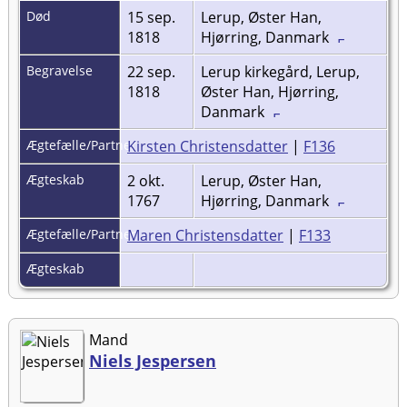
Død
15 sep.
Lerup, Øster Han,
1818
Hjørring, Danmark
Begravelse
22 sep.
Lerup kirkegård, Lerup,
1818
Øster Han, Hjørring,
Danmark
Ægtefælle/Partner
Kirsten Christensdatter
|
F136
Ægteskab
2 okt.
Lerup, Øster Han,
1767
Hjørring, Danmark
Ægtefælle/Partner
Maren Christensdatter
|
F133
Ægteskab
Mand
Niels Jespersen