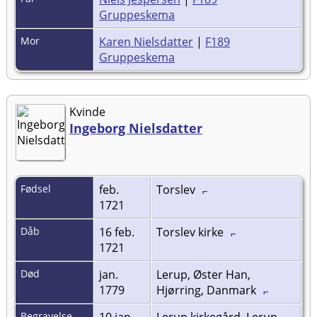
Gruppeskema
Mor
Karen Nielsdatter
|
F189
Gruppeskema
Kvinde
Ingeborg Nielsdatter
Fødsel
feb.
Torslev
1721
Dåb
16 feb.
Torslev kirke
1721
Død
jan.
Lerup, Øster Han,
1779
Hjørring, Danmark
Begravelse