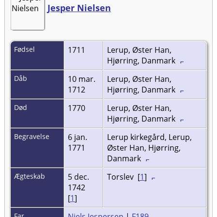
Jesper Nielsen
Fødsel
1711
Lerup, Øster Han,
Hjørring, Danmark
Dåb
10 mar.
Lerup, Øster Han,
1712
Hjørring, Danmark
Død
1770
Lerup, Øster Han,
Hjørring, Danmark
Begravelse
6 jan.
Lerup kirkegård, Lerup,
1771
Øster Han, Hjørring,
Danmark
Ægteskab
5 dec.
Torslev [
1
]
1742
[
1
]
Far
Niels Jespersen
|
F189