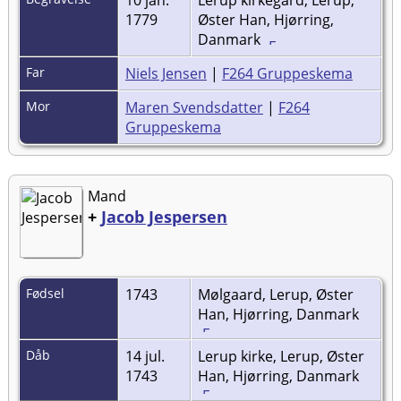
10 jan.
Lerup kirkegård, Lerup,
1779
Øster Han, Hjørring,
Danmark
Far
Niels Jensen
|
F264 Gruppeskema
Mor
Maren Svendsdatter
|
F264
Gruppeskema
Mand
+
Jacob Jespersen
Fødsel
1743
Mølgaard, Lerup, Øster
Han, Hjørring, Danmark
Dåb
14 jul.
Lerup kirke, Lerup, Øster
1743
Han, Hjørring, Danmark